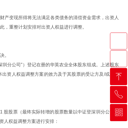
财产变现所得将无法满足各类债务的清偿资金需求，出资人
此，重整计划安排对出资人权益进行调整。
决。
圳分公司”）登记在册的华英农业全体股东组成。上述股东
ꁸ
出资人权益调整方案的效力及于其股票的受让方及/或承继
ꂅ
回到顶部
ꀥ
0376-3119902
,971 股股票（最终实际转增的股票数量以中证登深圳分公司实
下出资人权益调整方案进行安排：