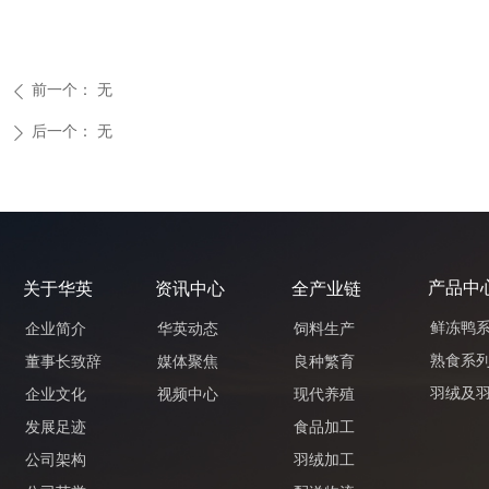
前一个：
无
ꄴ
后一个：
无
ꄲ
产品中
关于华英
资讯中心
全产业链
鲜冻鸭
企业简介
华英动态
饲料生产
熟食系
董事长致辞
媒体聚焦
良种繁育
羽绒及
企业文化
视频中心
现代养殖
发展足迹
食品加工
公司架构
羽绒加工