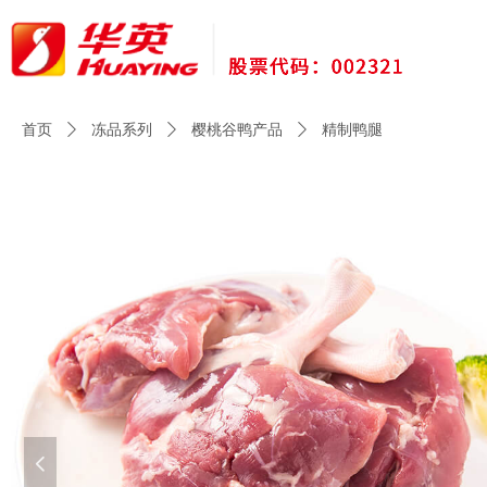
首页
ꄲ
冻品系列
ꄲ
樱桃谷鸭产品
ꄲ
精制鸭腿
넳