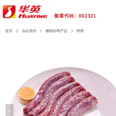
首页
ꄲ
冻品系列
ꄲ
樱桃谷鸭产品
ꄲ
鸭脖
넳