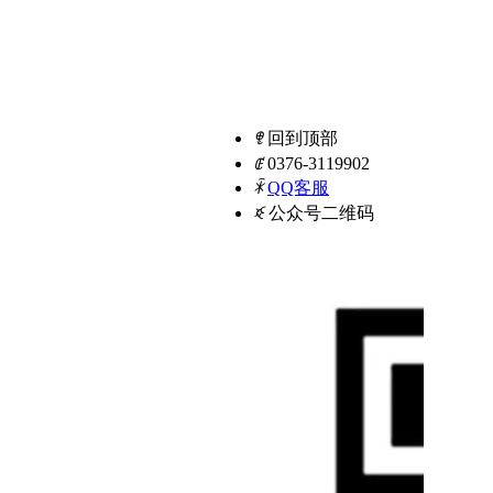
ꁸ
回到顶部
ꂅ
0376-3119902
ꁗ
QQ客服
ꀥ
公众号二维码