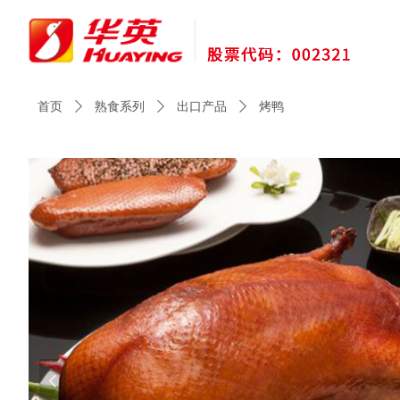
首页
ꄲ
熟食系列
ꄲ
出口产品
ꄲ
烤鸭
넳