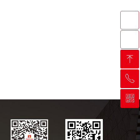
ꁸ
ꂅ
回到顶部
ꀥ
0376-3119902
公众号二维码