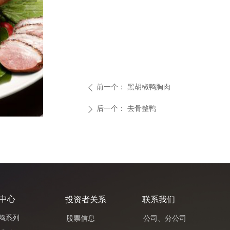
前一个：
黑胡椒鸭胸肉
ꄴ
后一个：
去骨整鸭
ꄲ
中心
投资者关系
联系我们
鸭系列
股票信息
公司、分公司