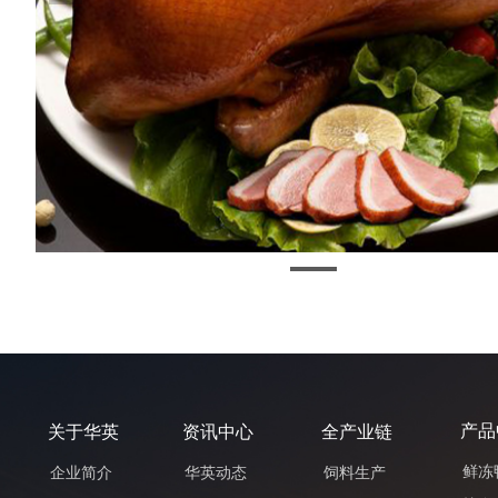
产品
关于华英
资讯中心
全产业链
鲜冻
企业简介
华英动态
饲料生产