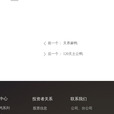
前一个：
天养麻鸭
ꄴ
后一个：
120天土公鸭
ꄲ
中心
投资者关系
联系我们
鸭系列
股票信息
公司、分公司