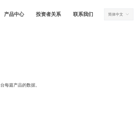
产品中心
投资者关系
联系我们
简体中文
ꀅ
产品中心
投资者关系
联系我们
后台每篇产品的数据。