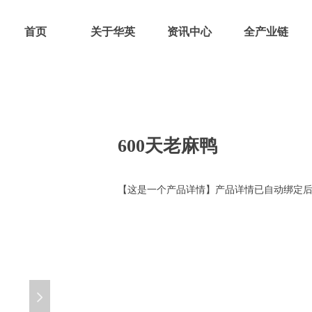
首页
关于华英
资讯中心
全产业链
首页
关于华英
资讯中心
全产业链
600天老麻鸭
【这是一个产品详情】产品详情已自动绑定
넲