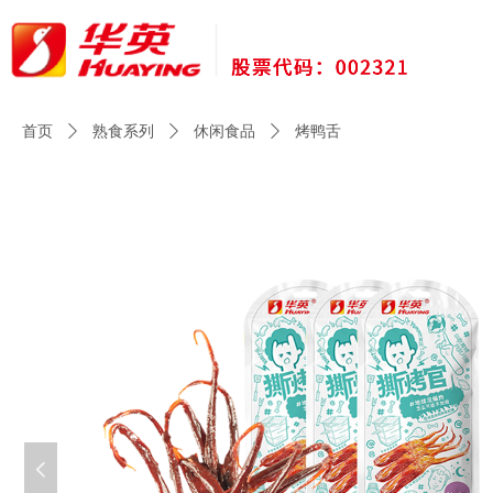
首页
ꄲ
熟食系列
ꄲ
休闲食品
ꄲ
烤鸭舌
넳