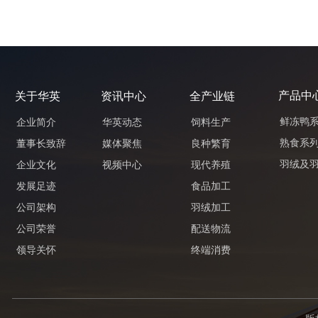
产品中
关于华英
资讯中心
全产业链
鲜冻鸭
企业简介
华英动态
饲料生产
熟食系
董事长致辞
媒体聚焦
良种繁育
羽绒及
企业文化
视频中心
现代养殖
发展足迹
食品加工
公司架构
羽绒加工
公司荣誉
配送物流
领导关怀
终端消费