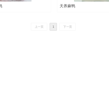
鸭
天养麻鸭
上一页
1
下一页