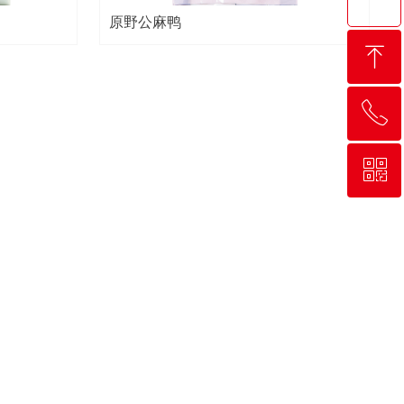
原野公麻鸭
ꁸ
ꂅ
回到顶部
ꀥ
0376-3119902
公众号二维码